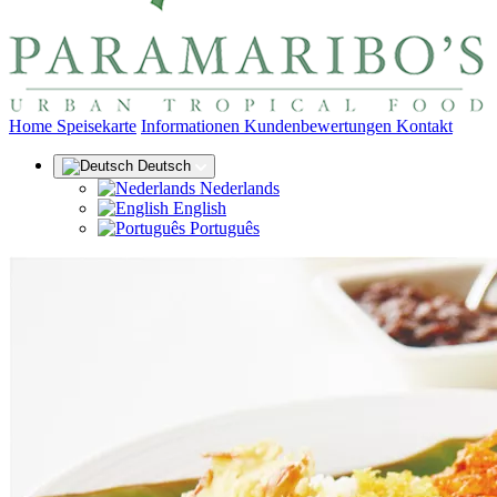
(aktuell)
Home
Speisekarte
Informationen
Kundenbewertungen
Kontakt
Deutsch
Nederlands
English
Português