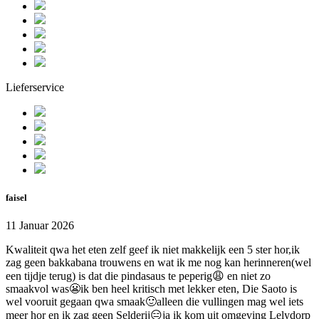
Lieferservice
faisel
11 Januar 2026
Kwaliteit qwa het eten zelf geef ik niet makkelijk een 5 ster hor,ik
zag geen bakkabana trouwens en wat ik me nog kan herinneren(wel
een tijdje terug) is dat die pindasaus te peperig😩 en niet zo
smaakvol was😬ik ben heel kritisch met lekker eten, Die Saoto is
wel vooruit gegaan qwa smaak🙂alleen die vullingen mag wel iets
meer hor en ik zag geen Selderij😑ja ik kom uit omgeving Lelydorp