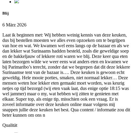
Blij
6 März 2026
Laat ik beginnen met: Wij hebben weinig kennis van deze keuken,
dus bij bestellen moesten we alles even opzoeken om te begrijpen
van hoe en wat. We kwamen wel eens langs op de bazaar en als we
dan lekker wat Surinaams hadden besteld, zoals die geweldige soep
en de bakkeljauw of lekkere roti waren we blij. Deze keer qua eten
laten bezorgen wilde we weer eens wat anders eten en kwamen we
bij Parimaribo’s terecht, zonder dat we begrepen dat dit deze lekkere
Surinaamse tent van de bazaar is…. Deze keuken is gewoon echt
geweldig. Hele mooie porties, smaken, niet normaal lekker… Deze
mensen weten hoe lekker eten gemaakt moet worden, was keurig
netjes op tijd bezorgd (wij eten vaak laat, dus enige optie 18:15 was
wel jammer) maar o my, wat hebben wij zitten te genieten met
elkaar. Super top, als enige tip, misschien ook een vraag. Er is
zoveel informatie over deze keuken online maar volgens mij
snappen jullie deze keuken het best. Qua content / informatie zou dit
beter kunnen om ons n
Qualität